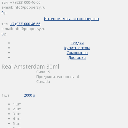
тел.: +7 (933) 000-46-66
e-mail: info@poppersy.ru
0
0 р.
Интернет магазин попперсов
тел.:
+7 (933) 000-46-66
e-mail: info@poppersy.ru
0
0 р.
Скидки
Купить оптом
Самовывоз
Доставка
Real Amsterdam 30ml
Сила - 9
Продолжительность - 6
Canada
1 шт
2000 р
1 шт
2 шт
3 шт
4 шт
5 шт