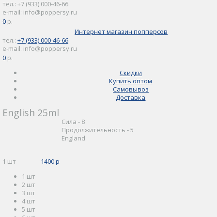
тел.: +7 (933) 000-46-66
e-mail: info@poppersy.ru
0
0 р.
Интернет магазин попперсов
тел.:
+7 (933) 000-46-66
e-mail: info@poppersy.ru
0
0 р.
Скидки
Купить оптом
Самовывоз
Доставка
English 25ml
Сила - 8
Продолжительность - 5
England
1 шт
1400 р
1 шт
2 шт
3 шт
4 шт
5 шт