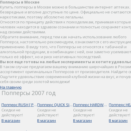
Попперсы в Москве
Купить попперсы в Москве можно в большинстве интернет аптеках.
безвредные и вполне доступные по цене. Официально не считаются
наркотиками, поэтому абсолютно легальны.
Относятся по принципу действия к психоделикам, принимая которые
человек находится в здравом сознании и полностью сохраняет кон
над своими действиями.
Обратите внимание, перед тем как начать использование любого
Попперса, настоятельно рекомендуем, ознакомится с его инструкци
применению. В виду того, что Попперсы не относятся к табачной и
алкогольной продукции, в комбинации с ней, они заметно усиливают
только её эффект, но и риск негативных последствий.
Вы все еще готовы на любые эксперименты и хотите удоволь
В таком случае предлагаем вашему вниманию широчайших в России
ассортимент оригинальных Попперсов от производителя. Найдите с
Ощутите удовольствие современной клубной жизни на вкус, и почу
себя своим среди золотой молодежи!
На главную
Попперсы 2007 год
Попперс RUSH [ РАШ 9 МЛ ]
Попперс QUICK SILVER [ КВИК СИЛВЕР 9 МЛ ]
Попперс HARDWARE [ ХАРДВЭЙР 9 МЛ ]
Скидки не
Скидки не
Скидки не
Скидки не
действуют!
действуют!
действуют!
действуют!
В магазин
В магазин
В магазин
В магазин