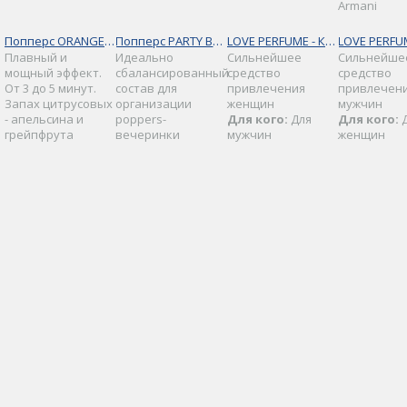
Armani
Попперс ORANGE [ ОРАНЖ 15 МЛ ]
Попперс PARTY BOX [ ПАТИ БОКС ]
LOVE PERFUME - Концентрат мужских феромонов
Плавный и
Идеально
Сильнейшее
Сильнейше
мощный эффект.
сбалансированный
средство
средство
От 3 до 5 минут.
состав для
привлечения
привлечен
Запах цитрусовых
организации
женщин
мужчин
- апельсина и
poppers-
Для кого:
Для
Для кого:
грейпфрута
вечеринки
мужчин
женщин