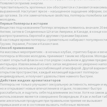
Появляется прилив энергии.
Чувствительность эрогенных зон обостряется и становится максим
выраженной. Наступает яркое – насыщенное ощущение эйфории, сх
до оргазма. За эти замечательные свойства, попперсы полюбила з
молодежь.
Первые Попперсы в истории
Вещество под названием Попперс впервые появилось вначале 20 ве
Англии, затем в Соединенных Штатах Америки, в Канаде, в конце ко
распространилось Европой и другими странами Евразии.
В настоящее время попперсы стремительно набирают популярности
Грузии, Украине, России и Казахстане.
Способ применения
На массовых мероприятиях – в ночных клубах, стриптиз барах и веч
попперсы в Москве молодежь принимает таким же образом. Молод
ставят открытый флакон на стол рядом с кальяном и другими предм
интерьера. Извлекаемый из него запах медленно но уверенно напо
обстановку весельем и расслабляющей атмосферой. Другой вариант
открытом пространстве, каждый желающий вдыхает попперсы
индивидуально, и получает удовольствие намного быстрее.
Действие жидких ароматизаторов
Попперсы не только улучшают сексуальную активность женщин и м
но и открывают новые впечатления в отдыхе, позволяют быстро
расслабиться, и ощутить себя под влиянием экстези. Хотя на самом д
использование является совершенно безвредным. И как и любая та
или алкогольная продукция при правильном приеме не вызывает
привыкания и не в состоянии вызвать побочные явления.