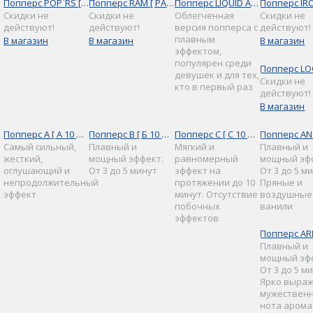
Попперс POP`RS [ ПОПРС 9 МЛ ]
Попперс RAM [ РАМ 9 МЛ ]
Попперс LIQUID AROMA [ ЛИКВИД АРОМА 9 МЛ ]
Скидки не
Скидки не
Облегченная
Скидки не
действуют!
действуют!
версия попперса с
действуют!
плавным
В магазин
В магазин
В магазин
эффектом,
популярен среди
девушек и для тех,
Скидки не
кто в первый раз
действуют!
В магазин
Попперс A [ А 10 МЛ ]
Попперс B [ Б 10 МЛ ]
Попперс C [ С 10 МЛ ]
Самый сильный,
Плавный и
Мягкий и
Плавный и
жесткий,
мощный эффект.
равномерный
мощный эф
оглушающий и
От 3 до 5 минут
эффект на
От 3 до 5 м
непродолжительный
протяжении до 10
Пряные и
эффект
минут. Отсутствие
воздушные
побочных
ванили
эффектов
Плавный и
мощный эф
От 3 до 5 м
Ярко выра
мужествен
нота арома