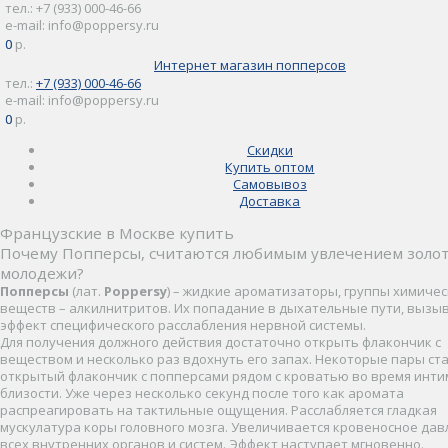
тел.: +7 (933) 000-46-66
e-mail: info@poppersy.ru
0
0 р.
Интернет магазин попперсов
тел.:
+7 (933) 000-46-66
e-mail: info@poppersy.ru
0
0 р.
Скидки
Купить оптом
Самовывоз
Доставка
Французские в Москве купить
Почему Попперсы, считаются любимым увлечением золо
молодежи?
Попперсы
(лат.
Poppersy
) – жидкие ароматизаторы, группы химичес
веществ – алкилнитритов. Их попадание в дыхательные пути, вызы
эффект специфического расслабления нервной системы.
Для получения должного действия достаточно открыть флакончик с
веществом и несколько раз вдохнуть его запах. Некоторые пары ст
открытый флакончик с попперсами рядом с кроватью во время инт
близости. Уже через несколько секунд после того как аромата
распреагировать на тактильные ощущения. Расслабляется гладкая
мускулатура коры головного мозга. Увеличивается кровеносное да
всех внутренних органов и систем. Эффект наступает мгновенно.