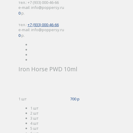
тел.: +7 (933) 000-46-66
e-mail: info@poppersy.ru
0
0 р.
тел.:
+7 (933) 000-46-66
e-mail: info@poppersy.ru
0
0 р.
Iron Horse PWD 10ml
1 шт
700 р
1 шт
2 шт
3 шт
4 шт
5 шт