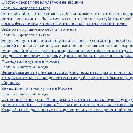
Gjggthc – секрет твоей улётной вечеринки
Создано 20 февраля 2017 года
Попперсы абсолютно легальные, безопасные и относительно недо
жидкие релаксанты. Достаточно сделать несколько глубоких вдохов
яркого флакончика, чтобы ощутить полное расслабление в теле.
Выбираем лучший для себя и партнера
Создано 09 февраля 2017 года
Не существует типовой инструкции, позволяющей быстро подобра
лучший попперс. Индивидуальные предпочтения, состояние здоров
ожидаемый эффект – учесть придется многое. Чтобы в итоге отдать
предпочтение чему-то одному, нужно пробовать различные вариа
Французские купить в Москве
Создано 17 августа 2016 года
Французские
это уникальные жидкие ароматизаторы, использова
которых отличается продолжительным действием и стойким ощущ
эйфории.
Канадские Поперсы купить в Москве
Создано 05 августа 2016 года
Фирменные канадские Попперсы пакуются в пластиковую тару в у
формате по 10 мг – 1 флакон. Его хватает на несколько раз использо
Каждый из них дает новые ощущения, и питает тело реальной энер