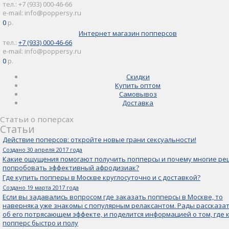
тел.: +7 (933) 000-46-66
e-mail: info@poppersy.ru
0
0 р.
Интернет магазин попперсов
тел.:
+7 (933) 000-46-66
e-mail: info@poppersy.ru
0
0 р.
Скидки
Купить оптом
Самовывоз
Доставка
Статьи о поперсах
Статьи
Действие поперсов: откройте новые грани сексуальности!
Создано 30 апреля 2017 года
Какие ощущения помогают получить попперсы и почему многие р
попробовать эффективный афродизиак?
Где купить попперы в Москве круглосуточно и с доставкой?
Создано 19 марта 2017 года
Если вы задавались вопросом где заказать попперсы в Москве, то
наверняка уже знакомы с популярным релаксантом. Рады рассказа
об его потрясающем эффекте, и поделится информацией о том, где 
попперс быстро и полу